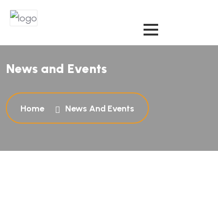
News and Events
Home
News And Events