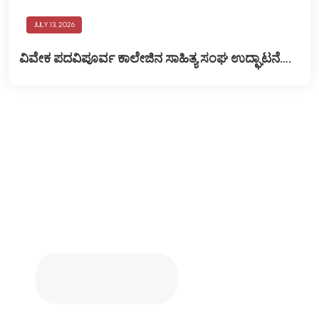
JULY 13, 2026
ವಿವೇಕ ಪದವಿಪೂರ್ವ ಕಾಲೇಜಿನ ಸಾಹಿತ್ಯ ಸಂಘ ಉದ್ಘಾಟನೆ….
Download the Parent App now!